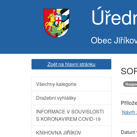
Úřed
Obec Jiříko
Zpět na hlavní stránku
SOR
Všechny kategorie
Rozpo
Dražební vyhlášky
Přilož
INFORMACE V SOUVISLOSTI
Návrh 
S KORONAVIREM COVID-19
Datum 
KNIHOVNA JIŘÍKOV