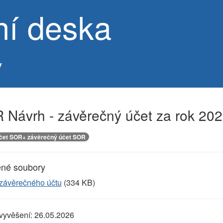
ní deska
v
 Návrh - závěrečný účet za rok 20
čet SOR+ závěrečný účet SOR
ené soubory
závěrečného účtu
(334 KB)
vyvěšení:
26.05.2026