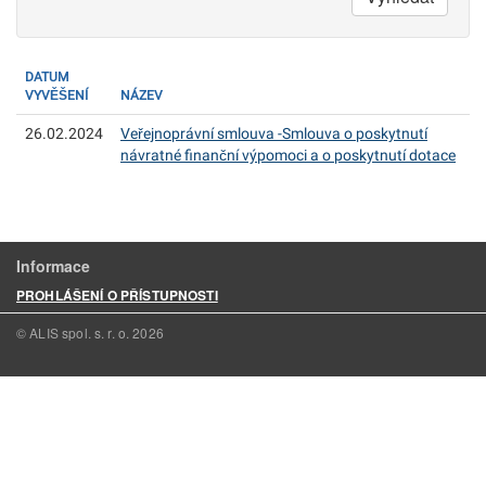
DATUM
VYVĚŠENÍ
NÁZEV
26.02.2024
Veřejnoprávní smlouva -Smlouva o poskytnutí
návratné finanční výpomoci a o poskytnutí dotace
Informace
PROHLÁŠENÍ O PŘÍSTUPNOSTI
© ALIS spol. s. r. o.
2026