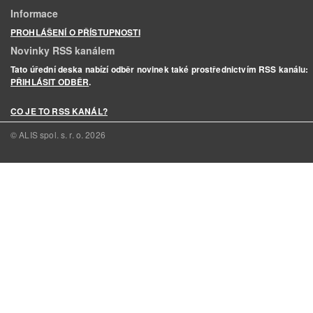
Informace
PROHLÁŠENÍ O PŘÍSTUPNOSTI
Novinky RSS kanálem
Tato úřední deska nabízí odběr novinek také prostřednictvím RSS kanálu:
PŘIHLÁSIT ODBĚR
.
CO JE TO RSS KANÁL?
© ALIS spol. s. r. o.
2026