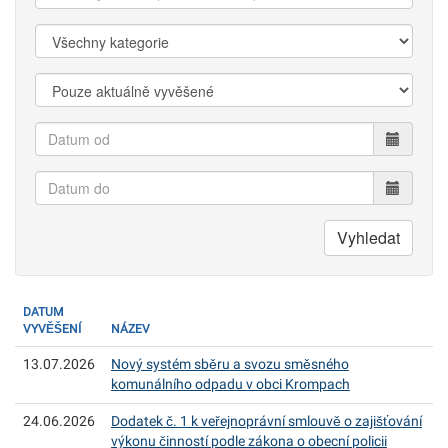
k
vyhledání:
Kategorie:
Zobrazit:
Datum
od
Datum
do
Vyhledat
DATUM
VYVĚŠENÍ
NÁZEV
13.07.2026
Nový systém sběru a svozu směsného
komunálního odpadu v obci Krompach
24.06.2026
Dodatek č. 1 k veřejnoprávní smlouvě o zajišťování
výkonu činností podle zákona o obecní policii