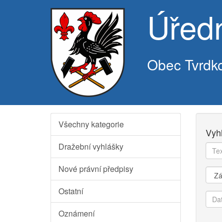
Úřed
Obec Tvrdk
Všechny kategorie
Vyh
Dražební vyhlášky
Text
k
Nové právní předpisy
vyhl
Kate
Ostatní
Dat
od
Oznámení