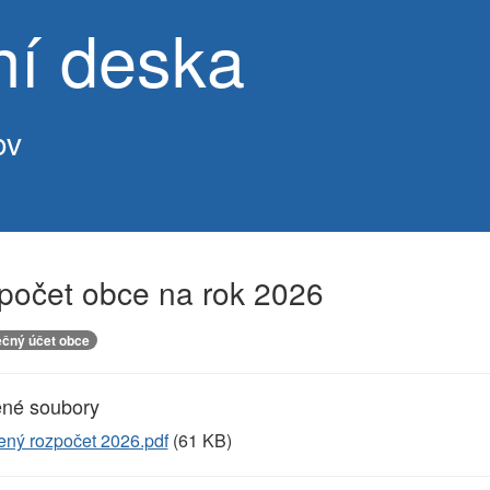
ní deska
ov
počet obce na rok 2026
čný účet obce
ené soubory
ený rozpočet 2026.pdf
(61 KB)