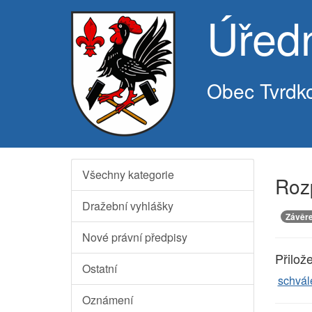
Úřed
Obec Tvrdk
Všechny kategorie
Roz
Dražební vyhlášky
Závěre
Nové právní předpisy
Přilož
Ostatní
schvál
Oznámení