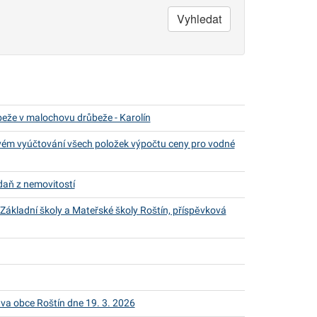
Vyhledat
eže v malochovu drůbeže - Karolín
kovém vyúčtování všech položek výpočtu ceny pro vodné
 daň z nemovitostí
u Základní školy a Mateřské školy Roštín, příspěvková
va obce Roštín dne 19. 3. 2026