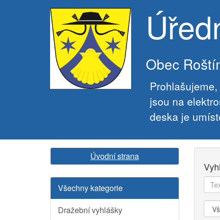
Úřed
Obec Roští
Prohlašujeme, 
jsou na elektr
deska je umíst
Úvodní strana
Vyh
Text
Všechny kategorie
k
vyhl
Kate
Dražební vyhlášky