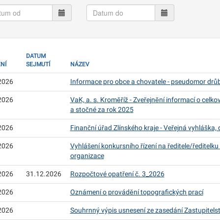
um
Datum
do
DATUM
NÍ
SEJMUTÍ
NÁZEV
2026
Informace pro obce a chovatele - pseudomor drůb
2026
VaK, a. s. Kroměříž - Zveřejnění informací o cel
a stočné za rok 2025
2026
Finanční úřad Zlínského kraje - Veřejná vyhláška,
2026
Vyhlášení konkursního řízení na ředitele/ředitelk
organizace
2026
31.12.2026
Rozpočtové opatření č. 3_2026
2026
Oznámení o provádění topografických prací
2026
Souhrnný výpis usnesení ze zasedání Zastupitelst