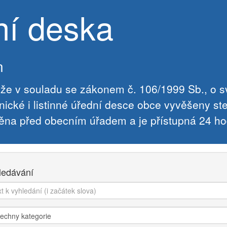
ní deska
n
že v souladu se zákonem č. 106/1999 Sb., o 
onické i listinné úřední desce obce vyvěšeny st
ěna před obecním úřadem a je přístupná 24 ho
ledávání
edání:
gorie: