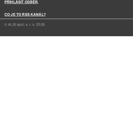
PŘIHLÁSIT ODBĚR
.
CO JE TO RSS KANÁL?
© ALIS spol. s. r. o.
2026