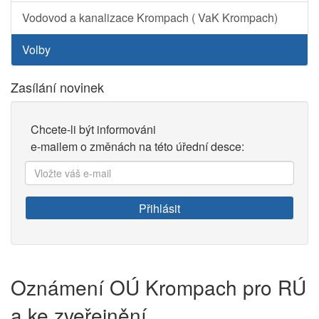
Vodovod a kanalizace Krompach ( VaK Krompach)
Volby
Zasílání novinek
Chcete-li být informováni
e-mailem o změnách na této úřední desce:
Vložte
váš
e-
Přihlásit
mail:
Oznámení OÚ Krompach pro RÚ
a ke zveřejnění