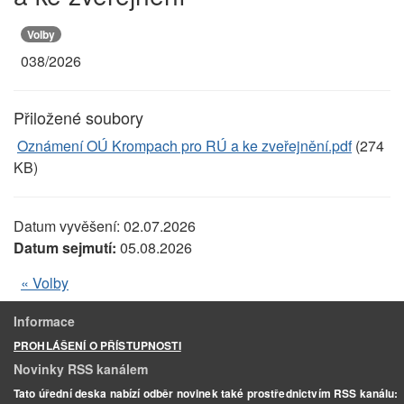
Volby
038/2026
Přiložené soubory
Oznámení OÚ Krompach pro RÚ a ke zveřejnění.pdf
(274
KB)
Datum vyvěšení:
02.07.2026
Datum sejmutí:
05.08.2026
« Volby
Informace
PROHLÁŠENÍ O PŘÍSTUPNOSTI
Novinky RSS kanálem
Tato úřední deska nabízí odběr novinek také prostřednictvím RSS kanálu: