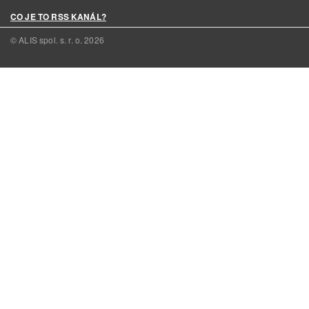
CO JE TO RSS KANÁL?
© ALIS spol. s. r. o.
2026