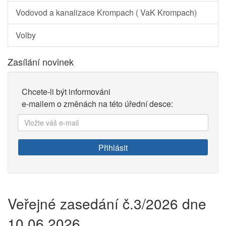
Vodovod a kanalizace Krompach ( VaK Krompach)
Volby
Zasílání novinek
Chcete-li být informováni
e-mailem o změnách na této úřední desce:
Vložte
váš
e-
Přihlásit
mail:
Veřejné zasedání č.3/2026 dne
10.06.2026