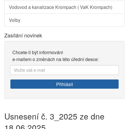
Vodovod a kanalizace Krompach ( VaK Krompach)
Volby
Zasílání novinek
Chcete-li být informováni
e-mailem o změnách na této úřední desce:
Vložte
váš
e-
Přihlásit
mail:
Usnesení č. 3_2025 ze dne
18.06.2025