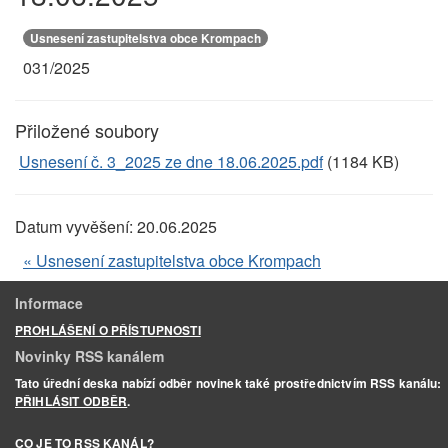
Usnesení zastupitelstva obce Krompach
031/2025
Přiložené soubory
Usnesení č. 3_2025 ze dne 18.06.2025.pdf
(1184 KB)
Datum vyvěšení:
20.06.2025
« Usnesení zastupitelstva obce Krompach
Informace
PROHLÁŠENÍ O PŘÍSTUPNOSTI
Novinky RSS kanálem
Tato úřední deska nabízí odběr novinek také prostřednictvím RSS kanálu:
PŘIHLÁSIT ODBĚR
.
CO JE TO RSS KANÁL?