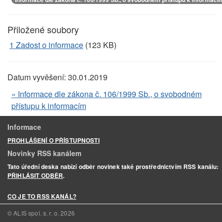
Přiložené soubory
1 Zadost o informace
(123 KB)
Datum vyvěšení:
30.01.2019
« Informace dle zákona č. 106/1999 Sb., o svobodném
přístupu k informacím
Informace
PROHLÁŠENÍ O PŘÍSTUPNOSTI
Novinky RSS kanálem
Tato úřední deska nabízí odběr novinek také prostřednictvím RSS kanálu:
PŘIHLÁSIT ODBĚR
.
CO JE TO RSS KANÁL?
© ALIS spol. s. r. o.
2026