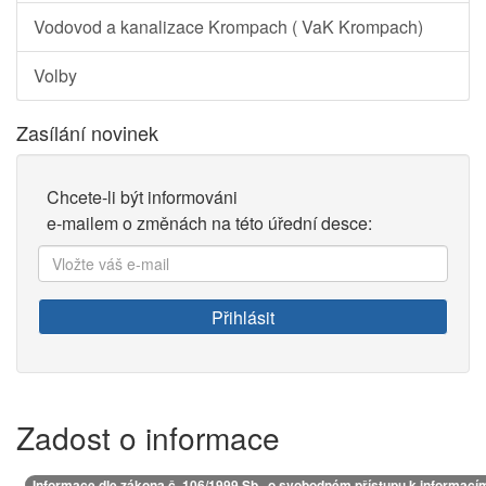
Vodovod a kanalizace Krompach ( VaK Krompach)
Volby
Zasílání novinek
Chcete-li být informováni
e-mailem o změnách na této úřední desce:
Vložte
váš
e-
Přihlásit
mail:
Zadost o informace
Informace dle zákona č. 106/1999 Sb., o svobodném přístupu k informací