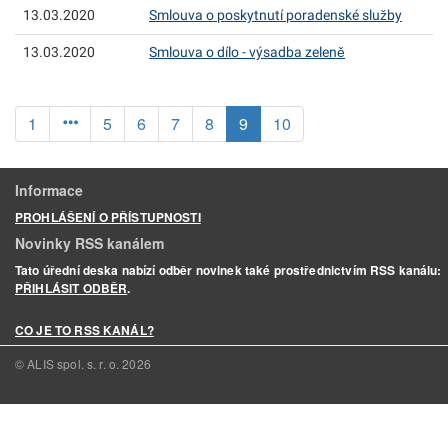
13.03.2020
Smlouva o poskytnutí poradenské služby
13.03.2020
Smlouva o dílo - výsadba zeleně
(aktuální)
1
5
6
7
8
9
10
Informace
PROHLÁŠENÍ O PŘÍSTUPNOSTI
Novinky RSS kanálem
Tato úřední deska nabízí odběr novinek také prostřednictvím RSS kanálu:
PŘIHLÁSIT ODBĚR
.
CO JE TO RSS KANÁL?
© ALIS spol. s. r. o.
2026