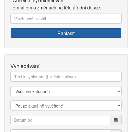
Chcete-li být informováni
e-mailem o změnách na této úřední desce:
Vložte
váš
e-
Přihlásit
mail:
Vyhledávání
Text
k
vyhledání:
Kategorie:
Zobrazit:
Datum
od