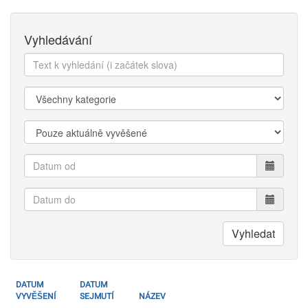
Vyhledávání
Text
k
vyhledání:
Kategorie:
Zobrazit:
Datum
od
Datum
do
Vyhledat
DATUM
DATUM
VYVĚŠENÍ
SEJMUTÍ
NÁZEV