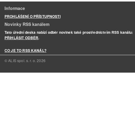
Informace
PROHLÁŠENÍ O PŘÍSTUPNOSTI
Novinky RSS kanálem
Tato úřední deska nabízí odběr novinek také prostřednictvím RSS kanálu:
PŘIHLÁSIT ODBĚR
.
CO JE TO RSS KANÁL?
© ALIS spol. s. r. o.
2026