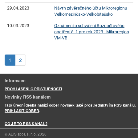
29.04.2023
Návrh závěrečného účtu Mikroregionu
Velkomeziříčsko-Velkobítešsko
10.03.2023
Oznámení o schválení Rozpočtového
opatření č. 1 pro rok 2023 - Mikroregion
VM-VB
(aktuální)
1
2
Informace
PROHLÁŠENÍ O PŘÍSTUPNOSTI
Novinky RSS kanálem
Tato úřední deska nabízí odběr novinek také prostřednictvím RSS kanálu:
PŘIHLÁSIT ODBĚR
.
CO JE TO RSS KANÁL?
© ALIS spol. s. r. o.
2026