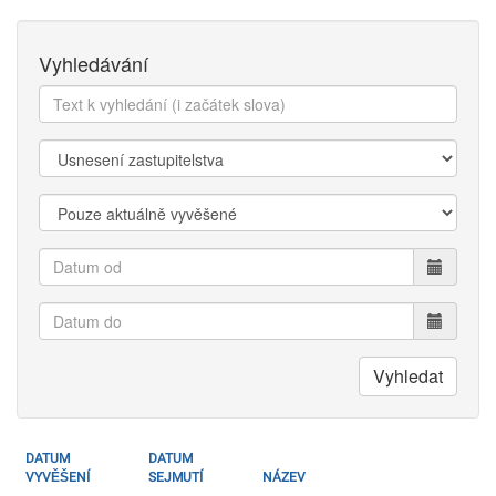
Vyhledávání
Text
k
vyhledání:
Kategorie:
Zobrazit:
Datum
od
Datum
do
Vyhledat
DATUM
DATUM
VYVĚŠENÍ
SEJMUTÍ
NÁZEV