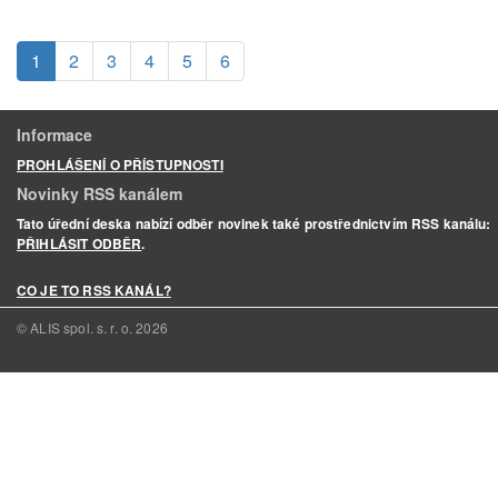
(aktuální)
1
2
3
4
5
6
Informace
PROHLÁŠENÍ O PŘÍSTUPNOSTI
Novinky RSS kanálem
Tato úřední deska nabízí odběr novinek také prostřednictvím RSS kanálu:
PŘIHLÁSIT ODBĚR
.
CO JE TO RSS KANÁL?
© ALIS spol. s. r. o.
2026