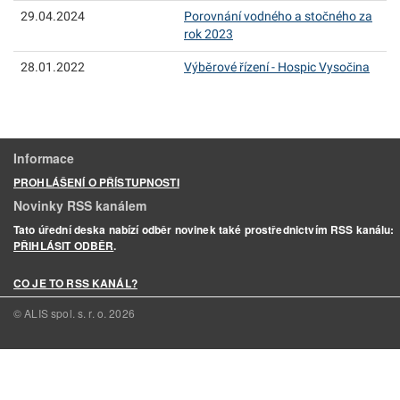
29.04.2024
Porovnání vodného a stočného za
rok 2023
28.01.2022
Výběrové řízení - Hospic Vysočina
Informace
PROHLÁŠENÍ O PŘÍSTUPNOSTI
Novinky RSS kanálem
Tato úřední deska nabízí odběr novinek také prostřednictvím RSS kanálu:
PŘIHLÁSIT ODBĚR
.
CO JE TO RSS KANÁL?
© ALIS spol. s. r. o.
2026