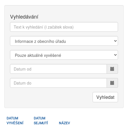
Vyhledávání
Text
k
vyhledání:
Kategorie:
Zobrazit:
Datum
od
Datum
do
Vyhledat
DATUM
DATUM
VYVĚŠENÍ
SEJMUTÍ
NÁZEV