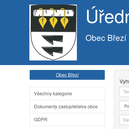
Úřed
Obec Březí
Obec Březí
Vyh
Text
Všechny kategorie
k
vyhl
Kate
Dokumenty zastupitelstva obce
Dat
GDPR
od