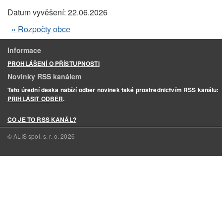
Datum vyvěšení:
22.06.2026
« Rozpočty obce
Informace
PROHLÁŠENÍ O PŘÍSTUPNOSTI
Novinky RSS kanálem
Tato úřední deska nabízí odběr novinek také prostřednictvím RSS kanálu:
PŘIHLÁSIT ODBĚR
.
CO JE TO RSS KANÁL?
© ALIS spol. s. r. o.
2026