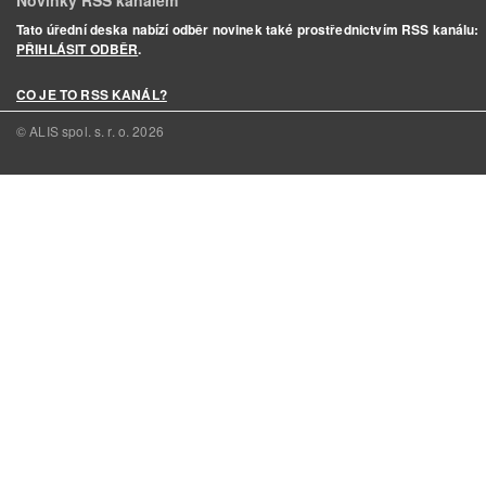
Novinky RSS kanálem
Tato úřední deska nabízí odběr novinek také prostřednictvím RSS kanálu:
PŘIHLÁSIT ODBĚR
.
CO JE TO RSS KANÁL?
© ALIS spol. s. r. o.
2026