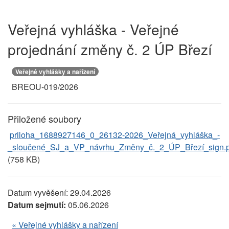
Veřejná vyhláška - Veřejné
projednání změny č. 2 ÚP Březí
Veřejné vyhlášky a nařízení
BREOU-019/2026
Přiložené soubory
priloha_1688927146_0_26132-2026_Veřejná_vyhláška_-
_sloučené_SJ_a_VP_návrhu_Změny_č._2_ÚP_Březí_sign.p
(758 KB)
Datum vyvěšení:
29.04.2026
Datum sejmutí:
05.06.2026
« Veřejné vyhlášky a nařízení