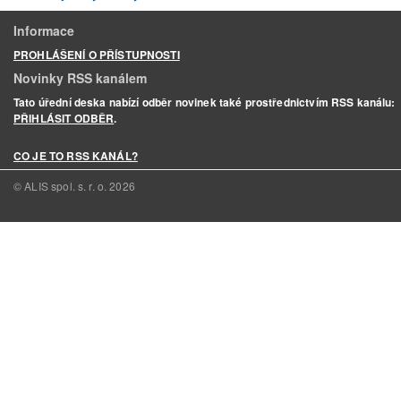
Informace
PROHLÁŠENÍ O PŘÍSTUPNOSTI
Novinky RSS kanálem
Tato úřední deska nabízí odběr novinek také prostřednictvím RSS kanálu:
PŘIHLÁSIT ODBĚR
.
CO JE TO RSS KANÁL?
© ALIS spol. s. r. o.
2026