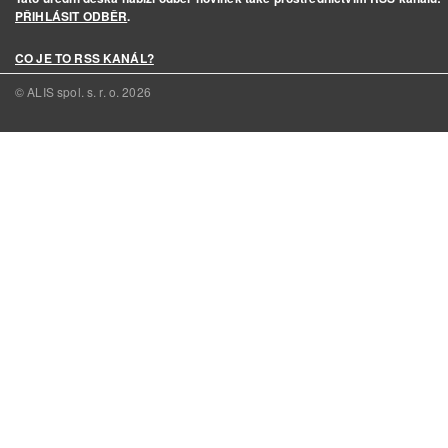
PŘIHLÁSIT ODBĚR
.
CO JE TO RSS KANÁL?
© ALIS spol. s. r. o.
2026