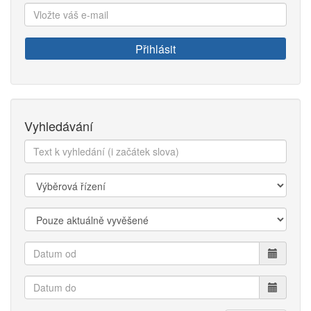
Vložte
váš
e-
Přihlásit
mail:
Vyhledávání
Text
k
vyhledání:
Kategorie:
Zobrazit:
Datum
od
Datum
do