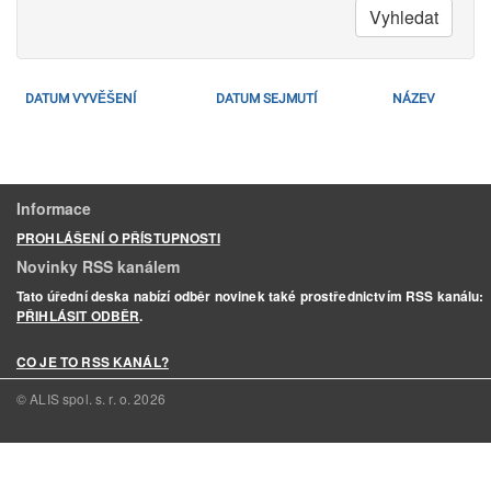
Vyhledat
DATUM VYVĚŠENÍ
DATUM SEJMUTÍ
NÁZEV
Informace
PROHLÁŠENÍ O PŘÍSTUPNOSTI
Novinky RSS kanálem
Tato úřední deska nabízí odběr novinek také prostřednictvím RSS kanálu:
PŘIHLÁSIT ODBĚR
.
CO JE TO RSS KANÁL?
© ALIS spol. s. r. o.
2026