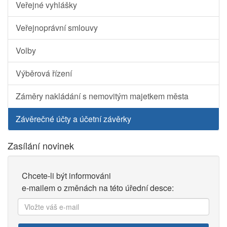
Veřejné vyhlášky
Veřejnoprávní smlouvy
Volby
Výběrová řízení
Záměry nakládání s nemovitým majetkem města
Závěrečné účty a účetní závěrky
Zasílání novinek
Chcete-li být informováni
e-mailem o změnách na této úřední desce:
Vložte
váš