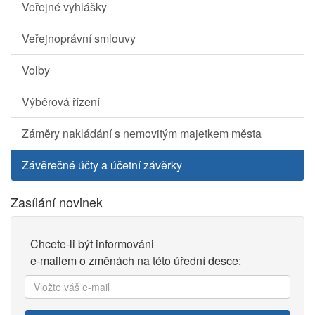
Veřejné vyhlášky
Veřejnoprávní smlouvy
Volby
Výběrová řízení
Záměry nakládání s nemovitým majetkem města
Závěrečné účty a účetní závěrky
Zasílání novinek
Chcete-li být informováni
e-mailem o změnách na této úřední desce:
Vložte
váš