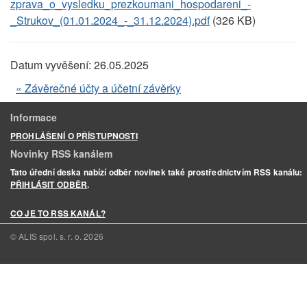
zprava_o_vysledku_prezkoumani_hospodareni_-
_Strukov_(01.01.2024_-_31.12.2024).pdf
(326 KB)
Datum vyvěšení:
26.05.2025
« Závěrečné účty a účetní závěrky
Informace
PROHLÁŠENÍ O PŘÍSTUPNOSTI
Novinky RSS kanálem
Tato úřední deska nabízí odběr novinek také prostřednictvím RSS kanálu:
PŘIHLÁSIT ODBĚR
.
CO JE TO RSS KANÁL?
© ALIS spol. s. r. o.
2026