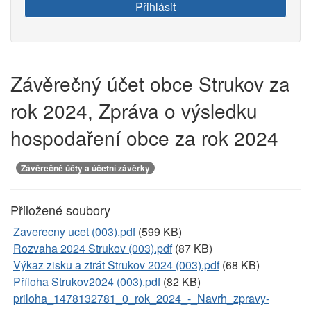
e-
Přihlásit
mail:
Závěrečný účet obce Strukov za
rok 2024, Zpráva o výsledku
hospodaření obce za rok 2024
Závěrečné účty a účetní závěrky
Přiložené soubory
Zaverecny ucet (003).pdf
(599 KB)
Rozvaha 2024 Strukov (003).pdf
(87 KB)
Výkaz zisku a ztrát Strukov 2024 (003).pdf
(68 KB)
Příloha Strukov2024 (003).pdf
(82 KB)
priloha_1478132781_0_rok_2024_-_Navrh_zpravy-