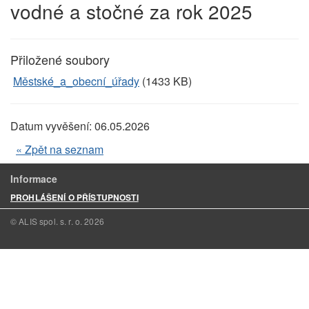
vodné a stočné za rok 2025
Přiložené soubory
Městské_a_obecní_úřady
(1433 KB)
Datum vyvěšení:
06.05.2026
« Zpět na seznam
Informace
PROHLÁŠENÍ O PŘÍSTUPNOSTI
© ALIS spol. s. r. o.
2026