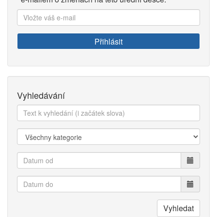
Vložte
váš
e-
Přihlásit
mail:
Vyhledávání
Text
k
vyhledání:
Kategorie:
Datum
od
Datum
do
Vyhledat