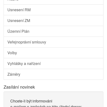
Usnesení RM
Usnesení ZM
Územní Plán
Veřejnoprávní smlouvy
Volby
Vyhlášky a nařízení
Záměry
Zasílání novinek
Chcete-li být informováni
e-mailem o změnách na této úřední desce: