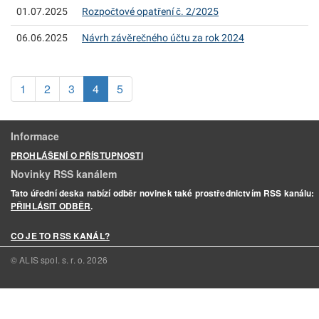
01.07.2025
Rozpočtové opatření č. 2/2025
06.06.2025
Návrh závěrečného účtu za rok 2024
(aktuální)
1
2
3
4
5
Informace
PROHLÁŠENÍ O PŘÍSTUPNOSTI
Novinky RSS kanálem
Tato úřední deska nabízí odběr novinek také prostřednictvím RSS kanálu:
PŘIHLÁSIT ODBĚR
.
CO JE TO RSS KANÁL?
© ALIS spol. s. r. o.
2026