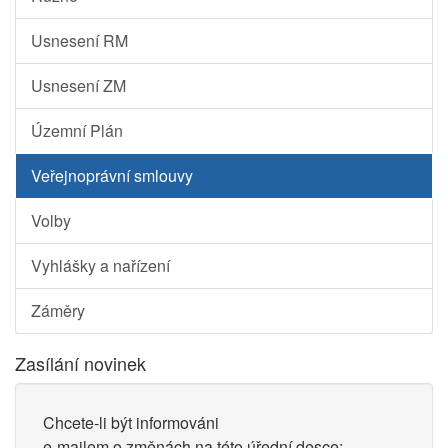
Usnesení RM
Usnesení ZM
Územní Plán
Veřejnoprávní smlouvy
Volby
Vyhlášky a nařízení
Záměry
Zasílání novinek
Chcete-li být informováni
e-mailem o změnách na této úřední desce: