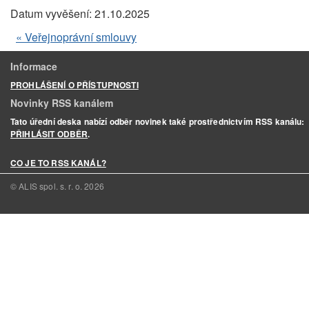
Datum vyvěšení:
21.10.2025
« Veřejnoprávní smlouvy
Informace
PROHLÁŠENÍ O PŘÍSTUPNOSTI
Novinky RSS kanálem
Tato úřední deska nabízí odběr novinek také prostřednictvím RSS kanálu:
PŘIHLÁSIT ODBĚR
.
CO JE TO RSS KANÁL?
© ALIS spol. s. r. o.
2026