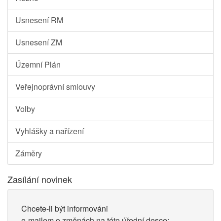
Usnesení RM
Usnesení ZM
Územní Plán
Veřejnoprávní smlouvy
Volby
Vyhlášky a nařízení
Záměry
Zasílání novinek
Chcete-li být informováni
e-mailem o změnách na této úřední desce: