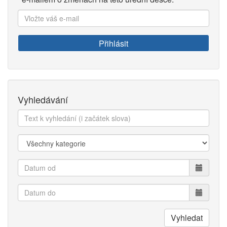
Vložte
váš
e-
Přihlásit
mail:
Vyhledávání
Text
k
vyhledání:
Kategorie:
Datum
od
Datum
do
Vyhledat