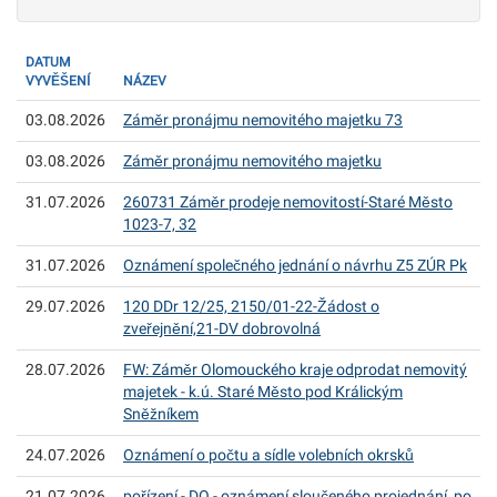
DATUM
VYVĚŠENÍ
NÁZEV
03.08.2026
Záměr pronájmu nemovitého majetku 73
03.08.2026
Záměr pronájmu nemovitého majetku
31.07.2026
260731 Záměr prodeje nemovitostí-Staré Město
1023-7, 32
31.07.2026
Oznámení společného jednání o návrhu Z5 ZÚR Pk
29.07.2026
120 DDr 12/25, 2150/01-22-Žádost o
zveřejnění,21-DV dobrovolná
28.07.2026
FW: Záměr Olomouckého kraje odprodat nemovitý
majetek - k.ú. Staré Město pod Králickým
Sněžníkem
24.07.2026
Oznámení o počtu a sídle volebních okrsků
21.07.2026
pořízení - DO - oznámení sloučeného projednání, po