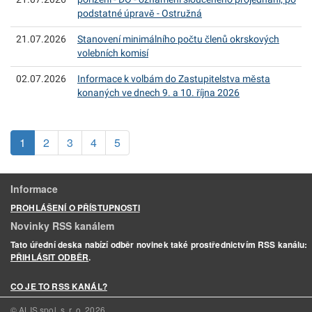
podstatné úpravě - Ostružná
21.07.2026
Stanovení minimálního počtu členů okrskových
volebních komisí
02.07.2026
Informace k volbám do Zastupitelstva města
konaných ve dnech 9. a 10. října 2026
(aktuální)
1
2
3
4
5
Informace
PROHLÁŠENÍ O PŘÍSTUPNOSTI
Novinky RSS kanálem
Tato úřední deska nabízí odběr novinek také prostřednictvím RSS kanálu:
PŘIHLÁSIT ODBĚR
.
CO JE TO RSS KANÁL?
© ALIS spol. s. r. o.
2026