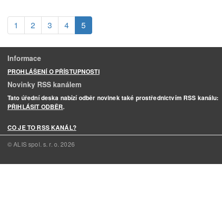
(aktuální)
1
2
3
4
5
Informace
PROHLÁŠENÍ O PŘÍSTUPNOSTI
Novinky RSS kanálem
Tato úřední deska nabízí odběr novinek také prostřednictvím RSS kanálu:
PŘIHLÁSIT ODBĚR
.
CO JE TO RSS KANÁL?
© ALIS spol. s. r. o.
2026