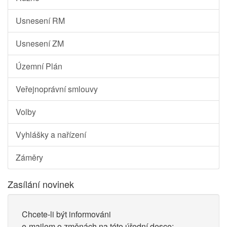
Usnesení RM
Usnesení ZM
Územní Plán
Veřejnoprávní smlouvy
Volby
Vyhlášky a nařízení
Záměry
Zasílání novinek
Chcete-li být informováni
e-mailem o změnách na této úřední desce: