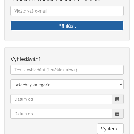
Vložte
váš
e-
Přihlásit
mail:
Vyhledávání
Text
k
vyhledání:
Kategorie:
Datum
od
Datum
do
Vyhledat