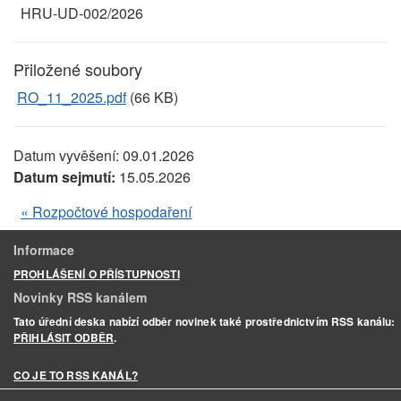
HRU-UD-002/2026
Přiložené soubory
RO_11_2025.pdf
(66 KB)
Datum vyvěšení:
09.01.2026
Datum sejmutí:
15.05.2026
« Rozpočtové hospodaření
Informace
PROHLÁŠENÍ O PŘÍSTUPNOSTI
Novinky RSS kanálem
Tato úřední deska nabízí odběr novinek také prostřednictvím RSS kanálu:
PŘIHLÁSIT ODBĚR
.
CO JE TO RSS KANÁL?