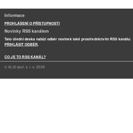
Informace
PROHLÁŠENÍ O PŘÍSTUPNOSTI
Novinky RSS kanálem
Tato úřední deska nabízí odběr novinek také prostřednictvím RSS kanálu:
PŘIHLÁSIT ODBĚR
.
CO JE TO RSS KANÁL?
© ALIS spol. s. r. o.
2026