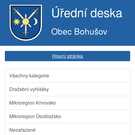
Úřední deska
Obec Bohušov
Hlavní stránka
Všechny kategorie
Dražební vyhlášky
Mikroregion Krnovsko
Mikroregion Osoblažsko
Nezařazené