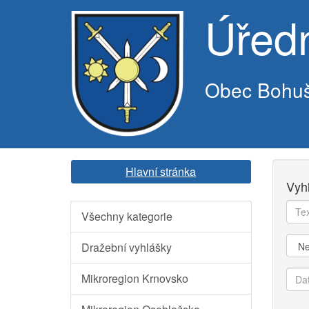
Úřed
Obec Bohu
Hlavní stránka
Vyh
Text
Všechny kategorie
k
vyhl
Kate
Dražební vyhlášky
Dat
Mikroregion Krnovsko
od