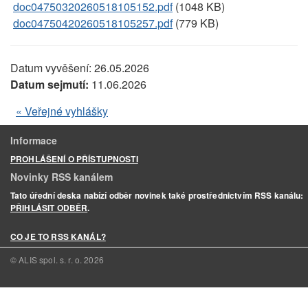
doc04750320260518105152.pdf
(1048 KB)
doc04750420260518105257.pdf
(779 KB)
Datum vyvěšení:
26.05.2026
Datum sejmutí:
11.06.2026
« Veřejné vyhlášky
Informace
PROHLÁŠENÍ O PŘÍSTUPNOSTI
Novinky RSS kanálem
Tato úřední deska nabízí odběr novinek také prostřednictvím RSS kanálu:
PŘIHLÁSIT ODBĚR
.
CO JE TO RSS KANÁL?
© ALIS spol. s. r. o.
2026