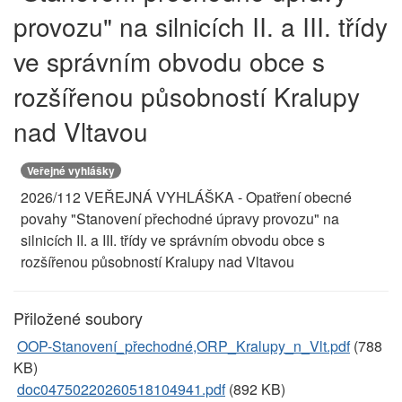
provozu" na silnicích II. a III. třídy
ve správním obvodu obce s
rozšířenou působností Kralupy
nad Vltavou
Veřejné vyhlášky
2026/112 VEŘEJNÁ VYHLÁŠKA - Opatření obecné
povahy "Stanovení přechodné úpravy provozu" na
silnicích II. a III. třídy ve správním obvodu obce s
rozšířenou působností Kralupy nad Vltavou
Přiložené soubory
OOP-Stanovení_přechodné,ORP_Kralupy_n_Vlt.pdf
(788
KB)
doc04750220260518104941.pdf
(892 KB)