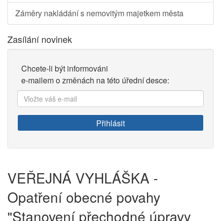
Záměry nakládání s nemovitým majetkem města
Zasílání novinek
Chcete-li být informováni
e-mailem o změnách na této úřední desce:
Vložte
váš
e-
Přihlásit
mail:
VEŘEJNÁ VYHLÁŠKA -
Opatření obecné povahy
"Stanovení přechodné úpravy