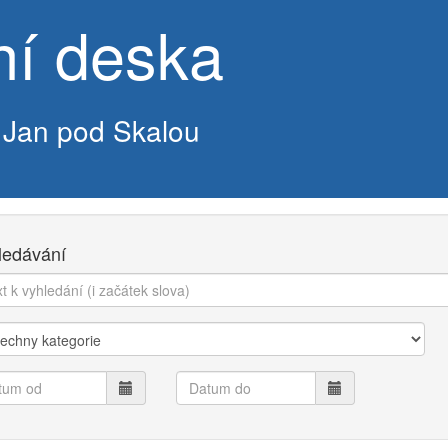
ní deska
 Jan pod Skalou
ledávání
edání:
gorie:
um
Datum
do