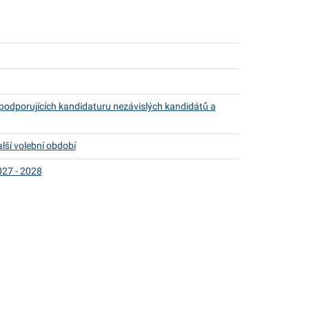
odporujících kandidaturu nezávislých kandidátů a
lší volební období
027 - 2028