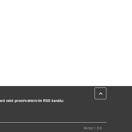
Zpět na začátek
inek také prostřednictvím RSS kanálu:
Verze 1.0.6