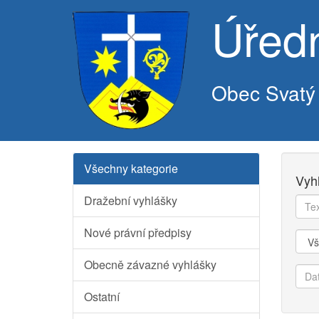
Úřed
Obec Svatý
Všechny kategorie
Vyh
Dražební vyhlášky
Text
k
Nové právní předpisy
vyhl
Kate
Obecně závazné vyhlášky
Dat
od
Ostatní