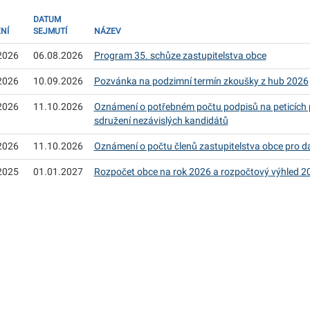
DATUM
NÍ
SEJMUTÍ
NÁZEV
2026
06.08.2026
Program 35. schůze zastupitelstva obce
2026
10.09.2026
Pozvánka na podzimní termín zkoušky z hub 2026
2026
11.10.2026
Oznámení o potřebném počtu podpisů na peticích p
sdružení nezávislých kandidátů
2026
11.10.2026
Oznámení o počtu členů zastupitelstva obce pro da
2025
01.01.2027
Rozpočet obce na rok 2026 a rozpočtový výhled 2