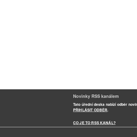
Novinky RSS kanálem
Tato úřední deska nabízí odběr nov
PŘIHLÁSIT ODBĚR
.
CO JE TO RSS KANÁL?