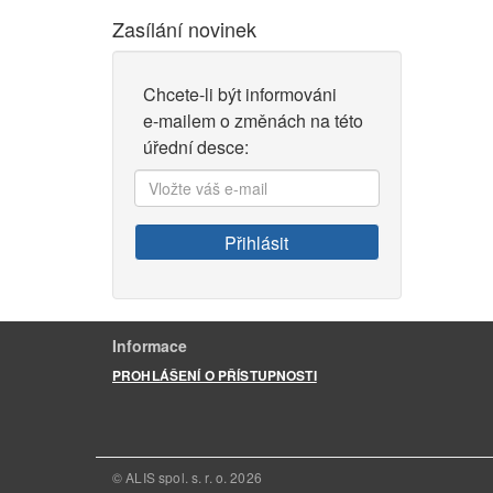
Zasílání novinek
Chcete-li být informováni
e-mailem o změnách na této
úřední desce:
Vložte
váš
e-
Přihlásit
mail:
Informace
PROHLÁŠENÍ O PŘÍSTUPNOSTI
© ALIS spol. s. r. o.
2026