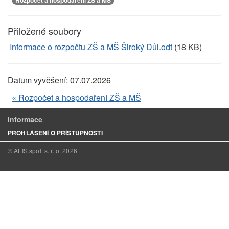
Přiložené soubory
Informace o rozpočtu ZŠ a MŠ Široký Důl.odt
(18 KB)
Datum vyvěšení:
07.07.2026
« Rozpočet a hospodaření ZŠ a MŠ
Informace
PROHLÁŠENÍ O PŘÍSTUPNOSTI
© ALIS spol. s. r. o.
2026