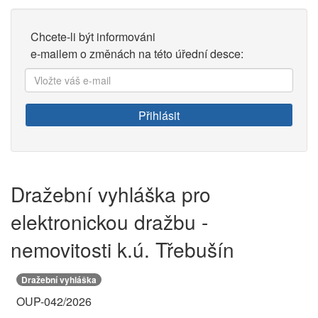
Chcete-li být informováni
e-mailem o změnách na této úřední desce:
Vložte
váš
e-
Přihlásit
mail:
Dražební vyhláška pro
elektronickou dražbu -
nemovitosti k.ú. Třebušín
Dražební vyhláška
OUP-042/2026