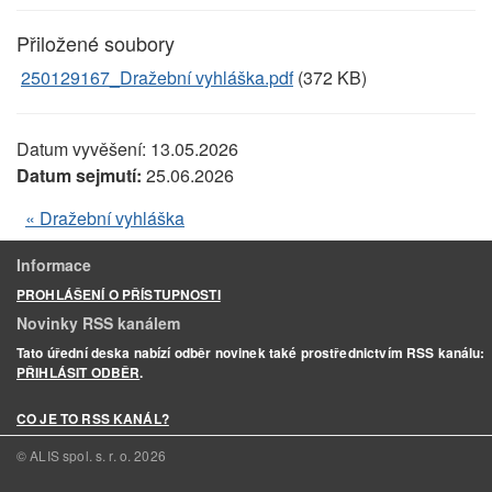
Přiložené soubory
250129167_Dražební vyhláška.pdf
(372 KB)
Datum vyvěšení:
13.05.2026
Datum sejmutí:
25.06.2026
« Dražební vyhláška
Informace
PROHLÁŠENÍ O PŘÍSTUPNOSTI
Novinky RSS kanálem
Tato úřední deska nabízí odběr novinek také prostřednictvím RSS kanálu:
PŘIHLÁSIT ODBĚR
.
CO JE TO RSS KANÁL?
© ALIS spol. s. r. o.
2026