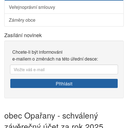
Veřejnoprávní smlouvy
Záměry obce
Zasílání novinek
Chcete-li být informováni
e-mailem o změnách na této úřední desce:
Vložte
váš
e-
Přihlásit
mail:
obec Opařany - schválený
závěrečný účet za rok 2025