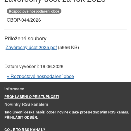
Rozpočtové hospodaření obce
OBOP-044/2026
Přiložené soubory
Závěrečný účet 2025.pdf
(5956 KB)
Datum vyvěšení:
19.06.2026
« Rozpočtové hospodaření obce
Informace
PROHLÁŠENÍ O PŘÍSTUPNOSTI
Novinky RSS kanálem
Tato úřední deska nabízí odběr novinek také prostřednictvím RSS kanálu:
PŘIHLÁSIT ODBĚR
.
CO JE TO RSS KANÁL?