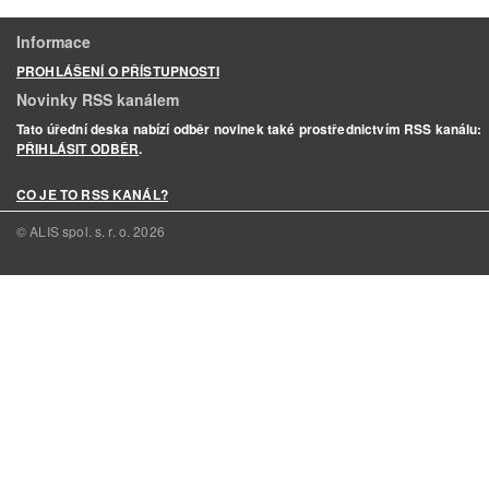
Informace
PROHLÁŠENÍ O PŘÍSTUPNOSTI
Novinky RSS kanálem
Tato úřední deska nabízí odběr novinek také prostřednictvím RSS kanálu:
PŘIHLÁSIT ODBĚR
.
CO JE TO RSS KANÁL?
© ALIS spol. s. r. o.
2026