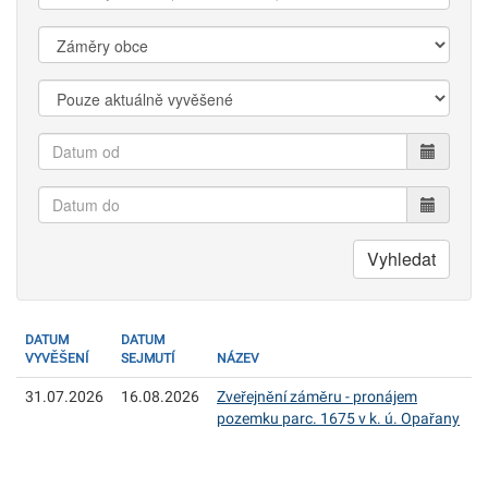
k
vyhledání:
Kategorie:
Zobrazit:
Datum
od
Datum
do
Vyhledat
DATUM
DATUM
VYVĚŠENÍ
SEJMUTÍ
NÁZEV
31.07.2026
16.08.2026
Zveřejnění záměru - pronájem
pozemku parc. 1675 v k. ú. Opařany