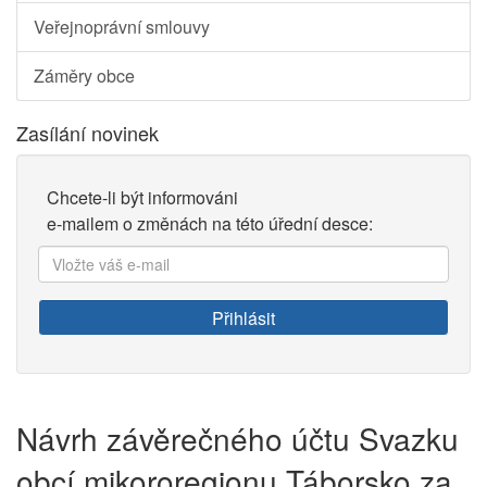
Veřejnoprávní smlouvy
Záměry obce
Zasílání novinek
Chcete-li být informováni
e-mailem o změnách na této úřední desce:
Vložte
váš
e-
Přihlásit
mail:
Návrh závěrečného účtu Svazku
obcí mikororegionu Táborsko za