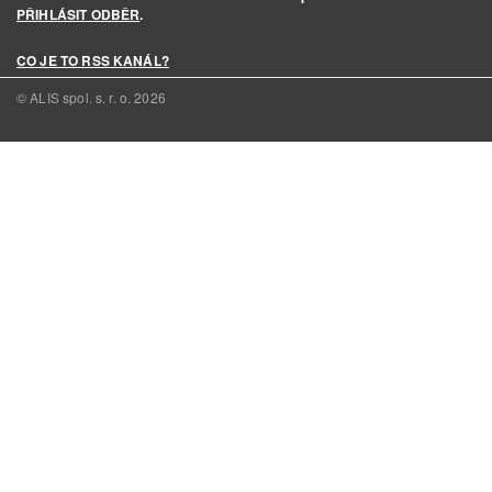
PŘIHLÁSIT ODBĚR
.
CO JE TO RSS KANÁL?
© ALIS spol. s. r. o.
2026