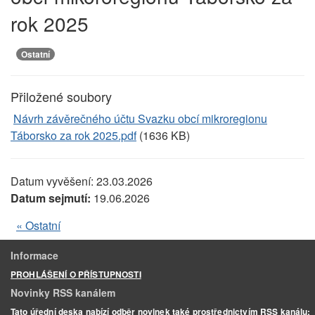
rok 2025
Ostatní
Přiložené soubory
Návrh závěrečného účtu Svazku obcí mikroregionu
Táborsko za rok 2025.pdf
(1636 KB)
Datum vyvěšení:
23.03.2026
Datum sejmutí:
19.06.2026
« Ostatní
Informace
PROHLÁŠENÍ O PŘÍSTUPNOSTI
Novinky RSS kanálem
Tato úřední deska nabízí odběr novinek také prostřednictvím RSS kanálu: