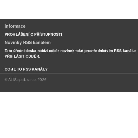
Informace
PROHLÁŠENÍ O PŘÍSTUPNOSTI
Novinky RSS kanálem
Tato úřední deska nabízí odběr novinek také prostřednictvím RSS kanálu:
PŘIHLÁSIT ODBĚR
.
CO JE TO RSS KANÁL?
© ALIS spol. s. r. o.
2026