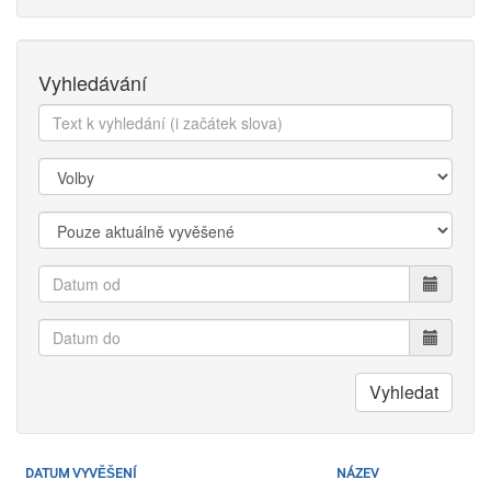
Vyhledávání
Text
k
vyhledání:
Kategorie:
Zobrazit:
Datum
od
Datum
do
Vyhledat
DATUM VYVĚŠENÍ
NÁZEV