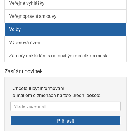
Veřejné vyhlášky
Veřejnoprávní smlouvy
Volby
Výběrová řízení
Záměry nakládání s nemovitým majetkem města
Zasílání novinek
Chcete-li být informováni
e-mailem o změnách na této úřední desce:
Vložte
váš
e-
Přihlásit
mail: