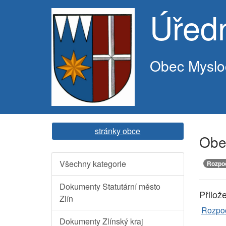
Úřed
Obec Myslo
stránky obce
Obec
Všechny kategorie
Rozpoč
Dokumenty Statutární město
Přilož
Zlín
Rozpoč
Dokumenty Zlínský kraj