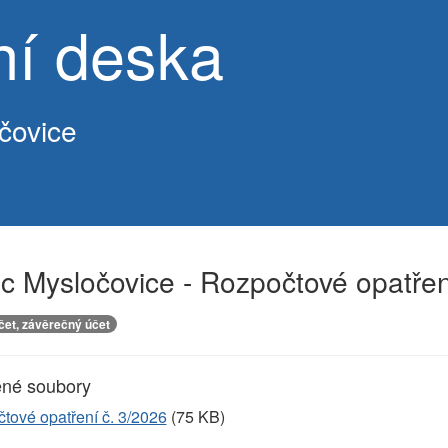
ní deska
čovice
 Mysločovice - Rozpočtové opatření
et, závěrečný účet
ené soubory
tové opatření č. 3/2026
(75 KB)