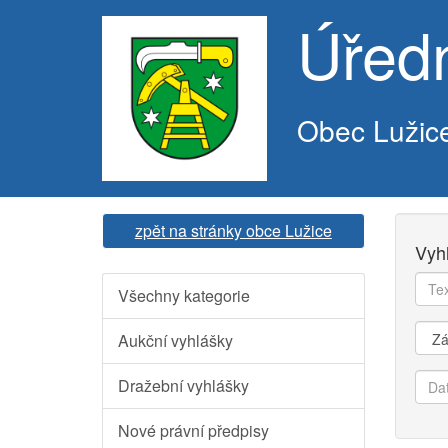
Úřed
Obec Lužic
zpět na stránky obce Lužice
Vyh
Text
Všechny kategorie
k
vyhl
Kate
Aukční vyhlášky
Dat
Dražební vyhlášky
od
Nové právní předpisy