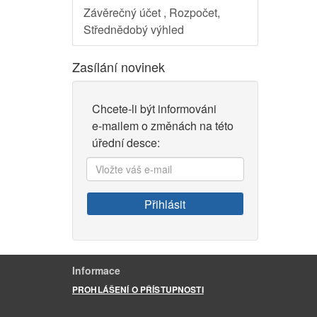
Závěrečný účet , Rozpočet,
Střednědobý výhled
Zasílání novinek
Chcete-li být informováni
e-mailem o změnách na této
úřední desce:
Vložte
váš
e-
Přihlásit
mail:
Informace
PROHLÁŠENÍ O PŘÍSTUPNOSTI