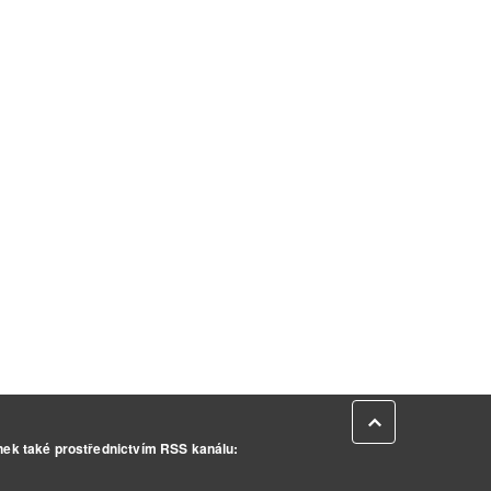
Zpět na začátek
inek také prostřednictvím RSS kanálu: