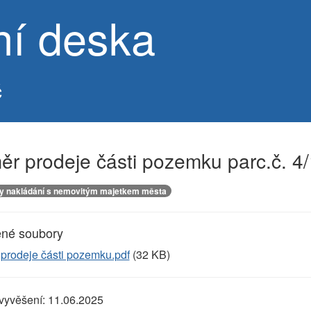
ní deska
č
r prodeje části pozemku parc.č. 4/
y nakládání s nemovitým majetkem města
ené soubory
 prodeje části pozemku.pdf
(32 KB)
vyvěšení:
11.06.2025