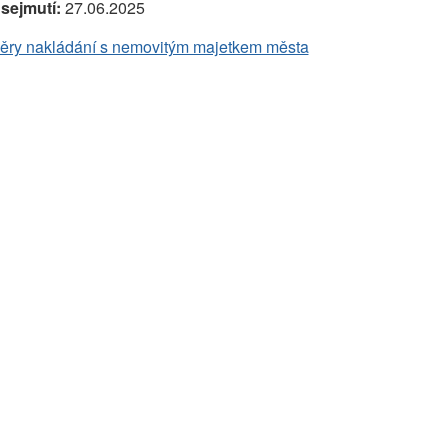
sejmutí:
27.06.2025
ěry nakládání s nemovitým majetkem města