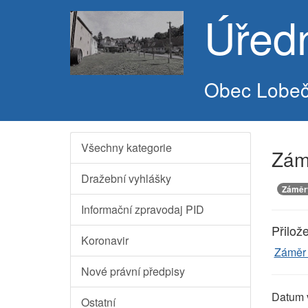
Úřed
Obec Lobe
Všechny kategorie
Zámě
Dražební vyhlášky
Záměr
Informační zpravodaj PID
Přilož
Koronavir
Záměr
Nové právní předpisy
Datum 
Ostatní