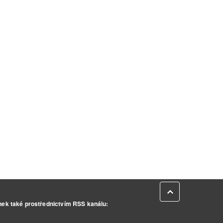
Zpět na začátek
inek také prostřednictvím RSS kanálu: