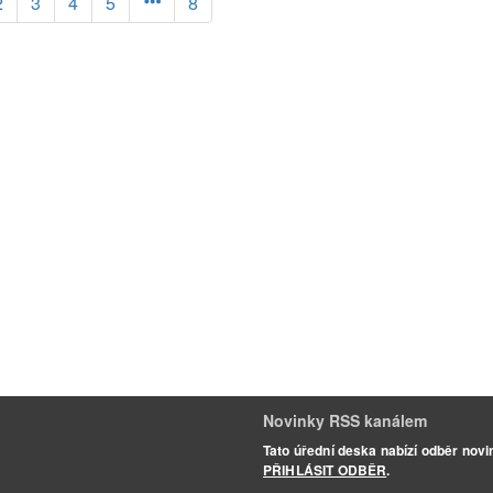
uální)
2
3
4
5
8
Novinky RSS kanálem
Tato úřední deska nabízí odběr nov
PŘIHLÁSIT ODBĚR
.