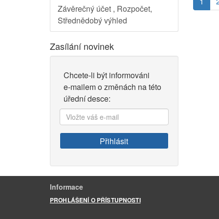
(akt
1
Závěrečný účet , Rozpočet,
Střednědobý výhled
Zasílání novinek
Chcete-li být informováni
e-mailem o změnách na této
úřední desce:
Vložte
váš
e-
Přihlásit
mail:
Informace
PROHLÁŠENÍ O PŘÍSTUPNOSTI