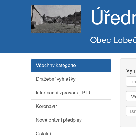
Úřed
Obec Lobe
Všechny kategorie
Vyh
Dražební vyhlášky
Text
k
Informační zpravodaj PID
vyhl
Kate
Koronavir
Dat
od
Nové právní předpisy
Ostatní