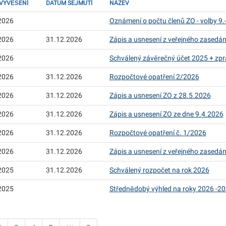
VYVĚŠENÍ
DATUM SEJMUTÍ
NÁZEV
2026
Oznámení o počtu členů ZO - volby 9
2026
31.12.2026
Zápis a usnesení z veřejného zasedán
2026
Schválený závěrečný účet 2025 + zp
2026
31.12.2026
Rozpočtové opatření 2/2026
2026
31.12.2026
Zápis a usnesení ZO z 28.5.2026
2026
31.12.2026
Zápis a usnesení ZO ze dne 9.4.2026
2026
31.12.2026
Rozpočtové opatření č. 1/2026
2026
31.12.2026
Zápis a usnesení z veřejného zasedán
2025
31.12.2026
Schválený rozpočet na rok 2026
2025
Střednědobý výhled na roky 2026 -2