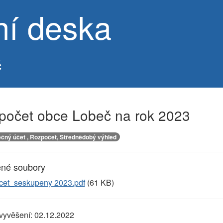
ní deska
č
počet obce Lobeč na rok 2023
čný účet , Rozpočet, Střednědobý výhled
ené soubory
et_seskupeny 2023.pdf
(61 KB)
vyvěšení:
02.12.2022