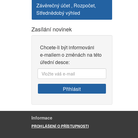
Závěrečný účet , Rozpočet,
Střednědobý výhled
Zasílání novinek
Chcete-li být informováni
e-mailem o změnách na této
úřední desce:
Vložte
váš
e-
Přihlásit
mail:
Informace
PROHLÁŠENÍ O PŘÍSTUPNOSTI