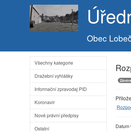
Úřed
Obec Lobe
Všechny kategorie
Roz
Dražební vyhlášky
Závěre
Informační zpravodaj PID
Přilož
Koronavir
Rozpoc
Nové právní předpisy
Datum 
Ostatní