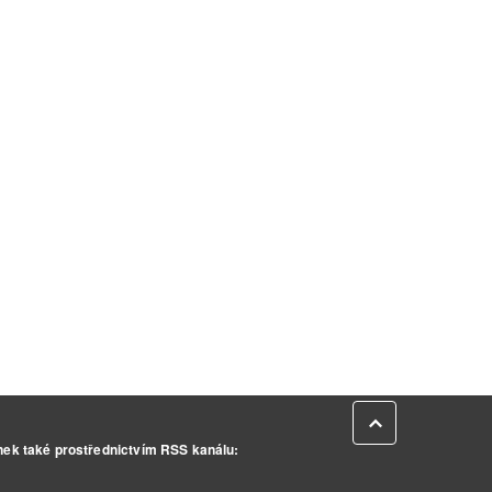
Zpět na začátek
inek také prostřednictvím RSS kanálu: