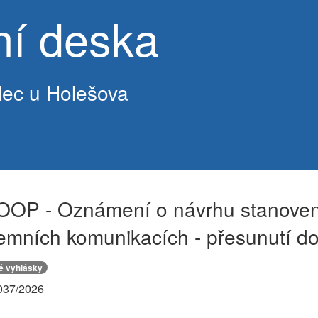
ní deska
lec u Holešova
kumentů
OOP - Oznámení o návrhu stanovení
emních komunikacích - přesunutí d
é vyhlášky
37/2026