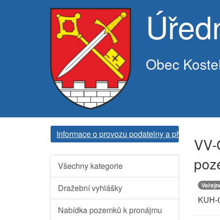
Úřed
Obec Koste
Informace o provozu podatelny a přijímání do
VV-
poz
Všechny kategorie
Veřejn
Dražební vyhlášky
KUH-0
Nabídka pozemků k pronájmu