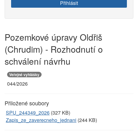
e-
Přihlásit
mail:
Pozemkové úpravy Oldřiš
(Chrudim) - Rozhodnutí o
schválení návrhu
Veřejné vyhlášky
044/2026
Přiložené soubory
SPU_244349_2026
(327 KB)
Zapis_ze_zaverecneho_jednani
(244 KB)