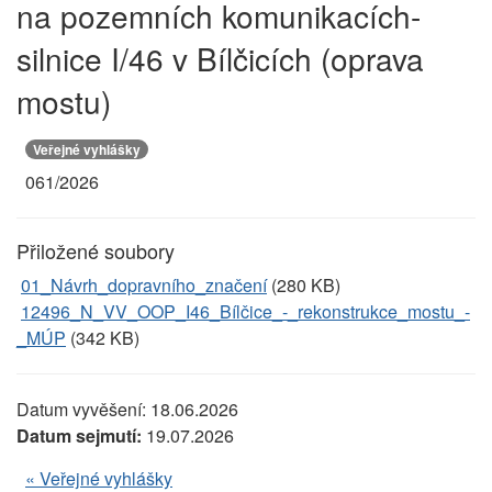
na pozemních komunikacích-
silnice I/46 v Bílčicích (oprava
mostu)
Veřejné vyhlášky
061/2026
Přiložené soubory
01_Návrh_dopravního_značení
(280 KB)
12496_N_VV_OOP_I46_Bílčice_-_rekonstrukce_mostu_-
_MÚP
(342 KB)
Datum vyvěšení:
18.06.2026
Datum sejmutí:
19.07.2026
« Veřejné vyhlášky