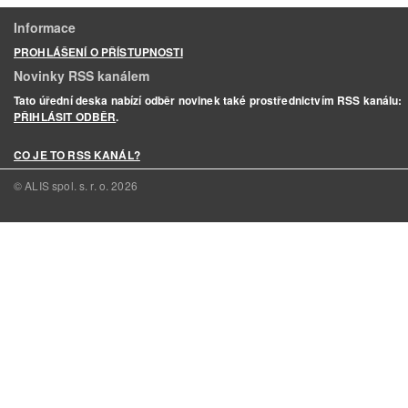
Informace
PROHLÁŠENÍ O PŘÍSTUPNOSTI
Novinky RSS kanálem
Tato úřední deska nabízí odběr novinek také prostřednictvím RSS kanálu:
PŘIHLÁSIT ODBĚR
.
CO JE TO RSS KANÁL?
© ALIS spol. s. r. o.
2026