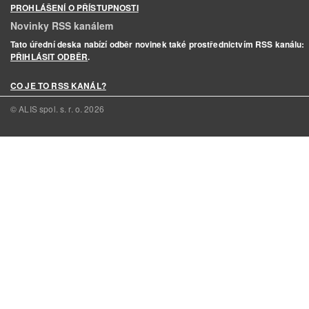
PROHLÁŠENÍ O PŘÍSTUPNOSTI
Novinky RSS kanálem
Tato úřední deska nabízí odběr novinek také prostřednictvím RSS kanálu:
PŘIHLÁSIT ODBĚR
.
CO JE TO RSS KANÁL?
© ALIS spol. s. r. o.
2026