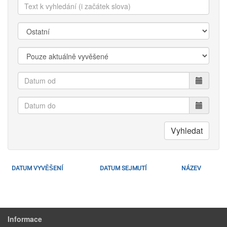
Text
k
vyhledání:
Kategorie:
Zobrazit:
Datum
od
Datum
do
Vyhledat
DATUM VYVĚŠENÍ
DATUM SEJMUTÍ
NÁZEV
Informace