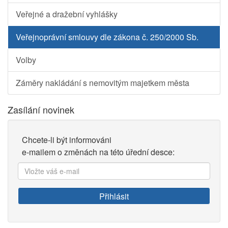
Veřejné a dražební vyhlášky
Veřejnoprávní smlouvy dle zákona č. 250/2000 Sb.
Volby
Záměry nakládání s nemovitým majetkem města
Zasílání novinek
Chcete-li být informováni
e-mailem o změnách na této úřední desce:
Vložte
váš
e-
Přihlásit
mail: