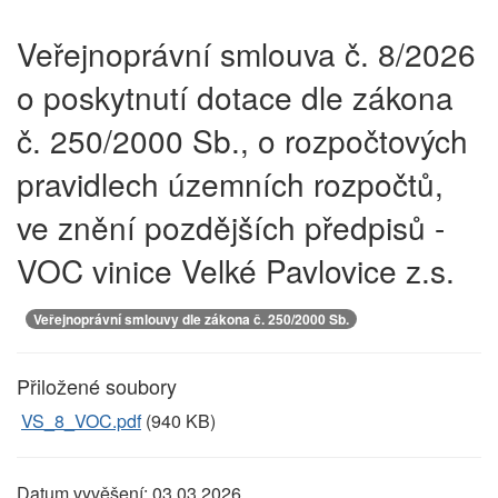
Veřejnoprávní smlouva č. 8/2026
o poskytnutí dotace dle zákona
č. 250/2000 Sb., o rozpočtových
pravidlech územních rozpočtů,
ve znění pozdějších předpisů -
VOC vinice Velké Pavlovice z.s.
Veřejnoprávní smlouvy dle zákona č. 250/2000 Sb.
Přiložené soubory
VS_8_VOC.pdf
(940 KB)
Datum vyvěšení:
03.03.2026