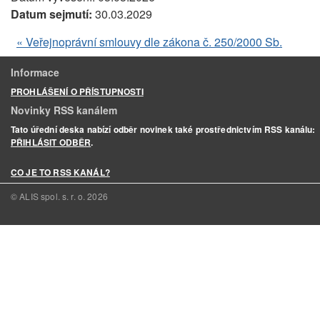
Datum sejmutí:
30.03.2029
« Veřejnoprávní smlouvy dle zákona č. 250/2000 Sb.
Informace
PROHLÁŠENÍ O PŘÍSTUPNOSTI
Novinky RSS kanálem
Tato úřední deska nabízí odběr novinek také prostřednictvím RSS kanálu:
PŘIHLÁSIT ODBĚR
.
CO JE TO RSS KANÁL?
© ALIS spol. s. r. o.
2026