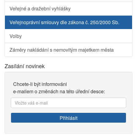
Veřejné a dražební vyhlášky
Veřejnoprávní smlouvy dle zákona č. 250/2000 Sb.
Volby
Záměry nakládání s nemovitým majetkem města
Zasílání novinek
Chcete-li být informováni
e-mailem o změnách na této úřední desce:
Vložte
váš
e-
Přihlásit
mail: