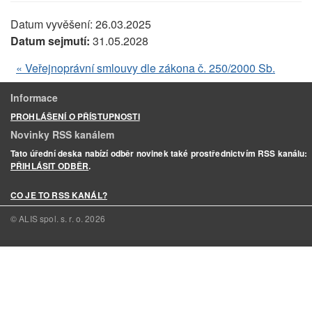
Datum vyvěšení:
26.03.2025
Datum sejmutí:
31.05.2028
« Veřejnoprávní smlouvy dle zákona č. 250/2000 Sb.
Informace
PROHLÁŠENÍ O PŘÍSTUPNOSTI
Novinky RSS kanálem
Tato úřední deska nabízí odběr novinek také prostřednictvím RSS kanálu:
PŘIHLÁSIT ODBĚR
.
CO JE TO RSS KANÁL?
© ALIS spol. s. r. o.
2026